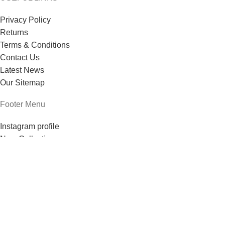
Privacy Policy
Returns
Terms & Conditions
Contact Us
Latest News
Our Sitemap
Footer Menu
Instagram profile
New Collection
Woman Dress
Contact Us
Latest News
Purchase Theme
Based on
theme
2024
.
WoodMart
WooCommerce Themes