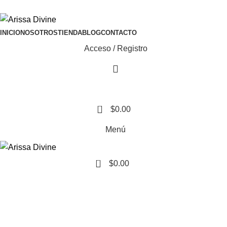
ADD ANYTHING HERE OR JUST REMOVE IT…
INICIO
NOSOTROS
TIENDA
BLOG
CONTACTO
Acceso / Registro
0
$
0.00
Menú
0
$
0.00
Portfolio
Netus eu mollis hac dignis
Inicio
Portfolio