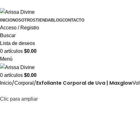
ADD ANYTHING HERE OR JUST REMOVE IT…
INICIO
NOSOTROS
TIENDA
BLOG
CONTACTO
Acceso / Registro
Buscar
Lista de deseos
0
artículos
$
0.00
Menú
0
artículos
$
0.00
Exfoliante Corporal de Uva | Maxglow
Inicio
Corporal
Vol
Clic para ampliar