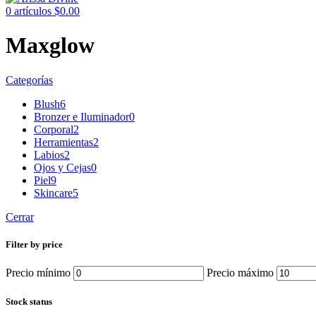
0
artículos
$
0.00
Maxglow
Categorías
Blush
6
Bronzer e Iluminador
0
Corporal
2
Herramientas
2
Labios
2
Ojos y Cejas
0
Piel
9
Skincare
5
Cerrar
Filter by price
Precio mínimo
Precio máximo
Stock status