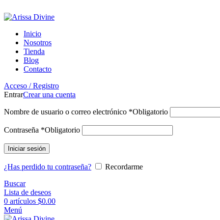
ADD ANYTHING HERE OR JUST REMOVE IT…
Inicio
Nosotros
Tienda
Blog
Contacto
Acceso / Registro
Entrar
Crear una cuenta
Nombre de usuario o correo electrónico
*
Obligatorio
Contraseña
*
Obligatorio
Iniciar sesión
¿Has perdido tu contraseña?
Recordarme
Buscar
Lista de deseos
0
artículos
$
0.00
Menú