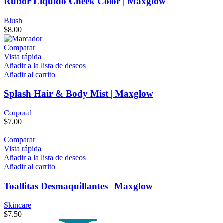
Rubor Líquido Cheek Color | Maxglow
Blush
$
8.00
Comparar
Vista rápida
Añadir a la lista de deseos
Añadir al carrito
Splash Hair & Body Mist | Maxglow
Corporal
$
7.00
Comparar
Vista rápida
Añadir a la lista de deseos
Añadir al carrito
Toallitas Desmaquillantes | Maxglow
Skincare
$
7.50