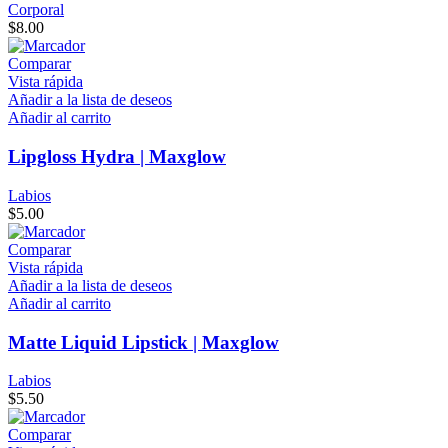
Corporal
$
8.00
Comparar
Vista rápida
Añadir a la lista de deseos
Añadir al carrito
Lipgloss Hydra | Maxglow
Labios
$
5.00
Comparar
Vista rápida
Añadir a la lista de deseos
Añadir al carrito
Matte Liquid Lipstick | Maxglow
Labios
$
5.50
Comparar