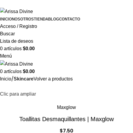
ADD ANYTHING HERE OR JUST REMOVE IT…
INICIO
NOSOTROS
TIENDA
BLOG
CONTACTO
Acceso / Registro
Buscar
Lista de deseos
0
artículos
$
0.00
Menú
0
artículos
$
0.00
Inicio
Skincare
Volver a productos
Clic para ampliar
Maxglow
Toallitas Desmaquillantes | Maxglow
$
7.50