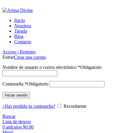
ADD ANYTHING HERE OR JUST REMOVE IT…
Inicio
Nosotros
Tienda
Blog
Contacto
Acceso / Registro
Entrar
Crear una cuenta
Nombre de usuario o correo electrónico
*
Obligatorio
Contraseña
*
Obligatorio
Iniciar sesión
¿Has perdido tu contraseña?
Recordarme
Buscar
Lista de deseos
0
artículos
$
0.00
Menú